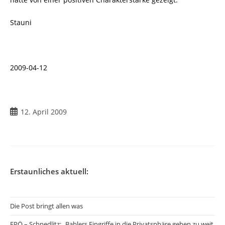
Stauni
2009-04-12
Beitrag
12. April 2009
veröffentlicht:
Erstaunliches aktuell:
Die Post bringt allen was
FPÖ – Schnedlitz: „Bablers Eingriffe in die Privatsphäre gehen zu weit