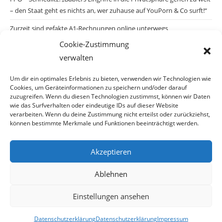
– den Staat geht es nichts an, wer zuhause auf YouPorn & Co surft!“
Zurzeit sind gefakte A1-Rechnungen online unterwegs
Cookie-Zustimmung
Salzburgs Juden und ihre Sicherheit: „Erst nach einem Anschlag wäre
verwalten
die Gefahr endlich konkret!“
Biologisches Wunder in Ceuta
Um dir ein optimales Erlebnis zu bieten, verwenden wir Technologien wie
Cookies, um Geräteinformationen zu speichern und/oder darauf
Ein vermeintliches Abschiebemärchen
zuzugreifen. Wenn du diesen Technologien zustimmst, können wir Daten
wie das Surfverhalten oder eindeutige IDs auf dieser Website
verarbeiten. Wenn du deine Zustimmung nicht erteilst oder zurückziehst,
können bestimmte Merkmale und Funktionen beeinträchtigt werden.
Archiv
Akzeptieren
Archiv
Ablehnen
Einstellungen ansehen
© Copyright 2026 · Auch Ihre Information ist uns wichtig! Haben Sie eine
Datenschutzerklärung
Datenschutzerklärung
Impressum
erstaunliche Story: Mailen Sie uns Bitte