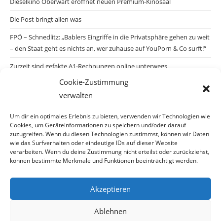
Dieselkino Oberwart eröffnet neuen Premium-Kinosaal
Die Post bringt allen was
FPÖ – Schnedlitz: „Bablers Eingriffe in die Privatsphäre gehen zu weit
– den Staat geht es nichts an, wer zuhause auf YouPorn & Co surft!“
Zurzeit sind gefakte A1-Rechnungen online unterwegs
Cookie-Zustimmung
Salzburgs Juden und ihre Sicherheit: „Erst nach einem Anschlag wäre
verwalten
die Gefahr endlich konkret!“
Biologisches Wunder in Ceuta
Um dir ein optimales Erlebnis zu bieten, verwenden wir Technologien wie
Cookies, um Geräteinformationen zu speichern und/oder darauf
Ein vermeintliches Abschiebemärchen
zuzugreifen. Wenn du diesen Technologien zustimmst, können wir Daten
wie das Surfverhalten oder eindeutige IDs auf dieser Website
verarbeiten. Wenn du deine Zustimmung nicht erteilst oder zurückziehst,
können bestimmte Merkmale und Funktionen beeinträchtigt werden.
Archiv
Akzeptieren
Archiv
Ablehnen