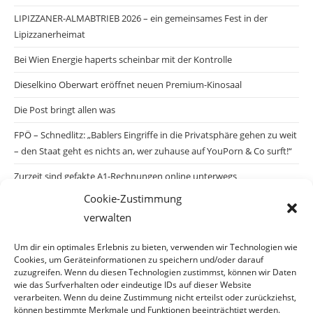
LIPIZZANER-ALMABTRIEB 2026 – ein gemeinsames Fest in der
Lipizzanerheimat
Bei Wien Energie haperts scheinbar mit der Kontrolle
Dieselkino Oberwart eröffnet neuen Premium-Kinosaal
Die Post bringt allen was
FPÖ – Schnedlitz: „Bablers Eingriffe in die Privatsphäre gehen zu weit
– den Staat geht es nichts an, wer zuhause auf YouPorn & Co surft!“
Zurzeit sind gefakte A1-Rechnungen online unterwegs
Cookie-Zustimmung
Salzburgs Juden und ihre Sicherheit: „Erst nach einem Anschlag wäre
verwalten
die Gefahr endlich konkret!“
Biologisches Wunder in Ceuta
Um dir ein optimales Erlebnis zu bieten, verwenden wir Technologien wie
Cookies, um Geräteinformationen zu speichern und/oder darauf
Ein vermeintliches Abschiebemärchen
zuzugreifen. Wenn du diesen Technologien zustimmst, können wir Daten
wie das Surfverhalten oder eindeutige IDs auf dieser Website
verarbeiten. Wenn du deine Zustimmung nicht erteilst oder zurückziehst,
können bestimmte Merkmale und Funktionen beeinträchtigt werden.