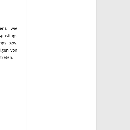
en), wie
spostings
ings bzw.
eigen von
treten.