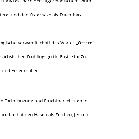
stara-Fest nach der altgermanischen Göttin
terei und den Osterhase als Fruchtbar-
ologische Verwandtschaft des Wortes
„Ostern“
sächsischen Frühlingsgöttin Eostre im Zu-
nd Ei sein sollen.
ie Fortpflanzung und Fruchtbarkeit stehen.
phrodite hat den Hasen als Zeichen, jedoch