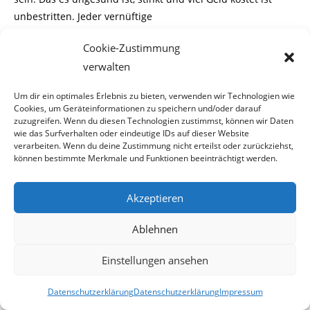
unbestritten. Jeder vernüftige
Mensch müßte daher von sich aus Nichtraucher sein. Aber
Cookie-Zustimmung
die Unvernunft ist eben eine
verwalten
Schwäche der Menschheit.
Um dir ein optimales Erlebnis zu bieten, verwenden wir Technologien wie
Wenn man davon ausgeht das Rauchen wirklich so extrem
Cookies, um Geräteinformationen zu speichern und/oder darauf
schädlich für Aktiv – und
zuzugreifen. Wenn du diesen Technologien zustimmst, können wir Daten
wie das Surfverhalten oder eindeutige IDs auf dieser Website
Passivraucher ist, wäre es doch vernünftiger Nikotin zur
verarbeiten. Wenn du deine Zustimmung nicht erteilst oder zurückziehst,
illegalen Droge zu erklären
können bestimmte Merkmale und Funktionen beeinträchtigt werden.
und es gesetzlich zu verbieten.
Dem Finanzminister scheint die Gesundheit seiner
Akzeptieren
rauchenden Mitbürger aber nicht
so wirklich am Herzen zu liegen, verdient er doch bei jeder
Ablehnen
Packung gute 50 % mit.
Zwei Fliegen mit einer Klappe
Einstellungen ansehen
Also hat man lieber ein Gesetz gebastelt, bei dem die
Datenschutzerklärung
Datenschutzerklärung
Impressum
Strafverfolgung erstaunlich ist.