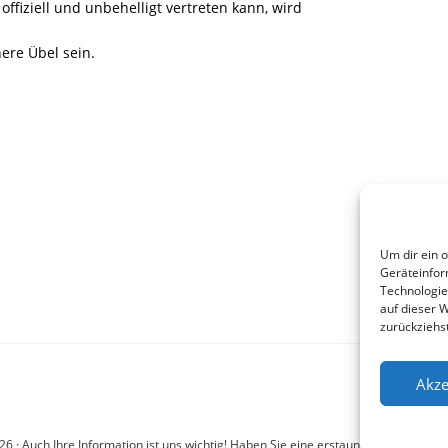
ffiziell und unbehelligt vertreten kann, wird
nere Übel sein.
Um dir ein 
Geräteinfor
Technologie
auf dieser 
zurückziehs
Akze
6 · Auch Ihre Information ist uns wichtig! Haben Sie eine erstaunliche Story: Mail