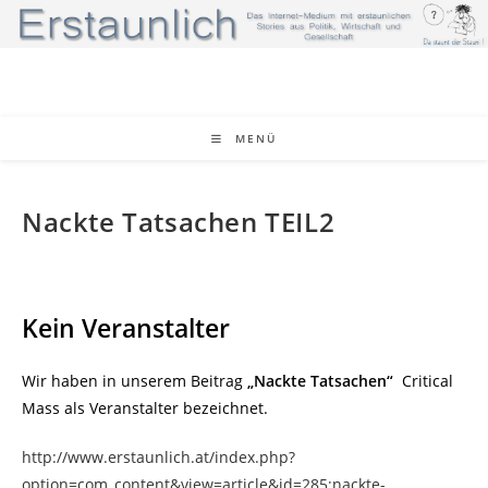
Zum
Inhalt
springen
MENÜ
Nackte Tatsachen TEIL2
Kein Veranstalter
Wir haben in unserem Beitrag
„Nackte Tatsachen“
Critical
Mass als Veranstalter bezeichnet.
http://www.erstaunlich.at/index.php?
option=com_content&view=article&id=285;nackte-