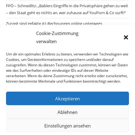
FPÖ – Schnedlitz: „Bablers Eingriffe in die Privatsphäre gehen zu weit
– den Staat geht es nichts an, wer zuhause auf YouPorn & Co surft!“
Zurzeit sind gefakte A1-Rechnungen online unterwegs
Cookie-Zustimmung
Salzburgs Juden und ihre Sicherheit: „Erst nach einem Anschlag wäre
verwalten
die Gefahr endlich konkret!“
Biologisches Wunder in Ceuta
Um dir ein optimales Erlebnis zu bieten, verwenden wir Technologien wie
Cookies, um Geräteinformationen zu speichern und/oder darauf
Ein vermeintliches Abschiebemärchen
zuzugreifen. Wenn du diesen Technologien zustimmst, können wir Daten
wie das Surfverhalten oder eindeutige IDs auf dieser Website
verarbeiten. Wenn du deine Zustimmung nicht erteilst oder zurückziehst,
können bestimmte Merkmale und Funktionen beeinträchtigt werden.
Archiv
Akzeptieren
Archiv
Ablehnen
Einstellungen ansehen