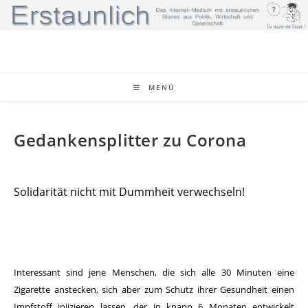
Zum
Inhalt
springen
MENÜ
Gedankensplitter zu Corona
Solidarität nicht mit Dummheit verwechseln!
Interessant sind jene Menschen, die sich alle 30 Minuten eine
Zigarette anstecken, sich aber zum Schutz ihrer Gesundheit einen
Impfstoff injizieren lassen, der in knapp 6 Monaten entwickelt