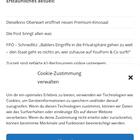
Erstaunliches aktuell:
Dieselkino Oberwart eröffnet neuen Premium-Kinosaal
Die Post bringt allen was
FPÖ – Schnedlitz: „Bablers Eingriffe in die Privatsphäre gehen zu weit
– den Staat geht es nichts an, wer zuhause auf YouPorn & Co surft!“
Zurzeit sind gefakte A1-Rechnungen online unterwegs
Cookie-Zustimmung
Salzburgs Juden und ihre Sicherheit: „Erst nach einem Anschlag wäre
verwalten
die Gefahr endlich konkret!“
Biologisches Wunder in Ceuta
Um dir ein optimales Erlebnis zu bieten, verwenden wir Technologien wie
Cookies, um Geräteinformationen zu speichern und/oder darauf
Ein vermeintliches Abschiebemärchen
zuzugreifen. Wenn du diesen Technologien zustimmst, können wir Daten
wie das Surfverhalten oder eindeutige IDs auf dieser Website
verarbeiten. Wenn du deine Zustimmung nicht erteilst oder zurückziehst,
können bestimmte Merkmale und Funktionen beeinträchtigt werden.
Archiv