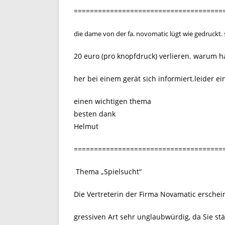
=====================================
die dame von der fa. novomatic lügt wie gedruckt. 
20 euro (pro knopfdruck) verlieren. warum h
her bei einem gerät sich informiert.leider ei
einen wichtigen thema
besten dank
Helmut
=====================================
Thema „Spielsucht“
Die Vertreterin der Firma Novamatic erschei
gressiven Art sehr unglaubwürdig, da Sie st