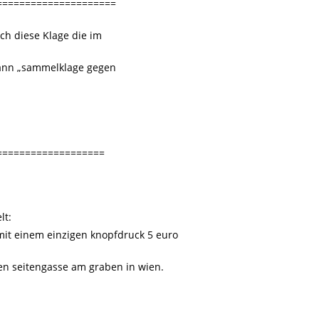
=====================
ich diese Klage die im
 kann „sammelklage gegen
===================
lt:
it einem einzigen knopfdruck 5 euro
nen seitengasse am graben in wien.