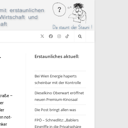
r
Erstaunliches aktuell:
Bei Wien Energie haperts
scheinbar mit der Kontrolle
Dieselkino Oberwart eröffnet
traße –
neuen Premium-Kinosaal
der
Die Post bringt allen was
der
en not-
FPÖ – Schnedlitz: „Bablers
nker
Eingriffe in die Privatsphäre