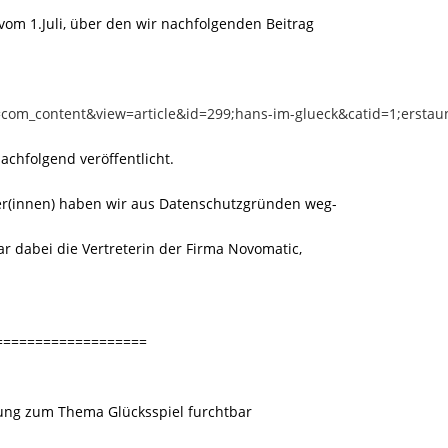
vom 1.Juli, über den wir nachfolgenden Beitrag
=com_content&view=article&id=299;hans-im-glueck&catid=1;erstau
nachfolgend veröffentlicht.
iber(innen) haben wir aus Datenschutzgründen weg-
r dabei die Vertreterin der Firma Novomatic,
===================
dung zum Thema Glücksspiel furchtbar