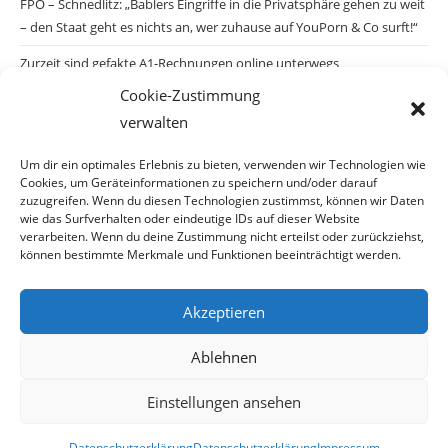
FPÖ – Schnedlitz: „Bablers Eingriffe in die Privatsphäre gehen zu weit
– den Staat geht es nichts an, wer zuhause auf YouPorn & Co surft!“
Zurzeit sind gefakte A1-Rechnungen online unterwegs
Cookie-Zustimmung
Salzburgs Juden und ihre Sicherheit: „Erst nach einem Anschlag wäre
verwalten
die Gefahr endlich konkret!“
Biologisches Wunder in Ceuta
Um dir ein optimales Erlebnis zu bieten, verwenden wir Technologien wie
Cookies, um Geräteinformationen zu speichern und/oder darauf
Ein vermeintliches Abschiebemärchen
zuzugreifen. Wenn du diesen Technologien zustimmst, können wir Daten
wie das Surfverhalten oder eindeutige IDs auf dieser Website
verarbeiten. Wenn du deine Zustimmung nicht erteilst oder zurückziehst,
können bestimmte Merkmale und Funktionen beeinträchtigt werden.
Archiv
Akzeptieren
Archiv
Ablehnen
Einstellungen ansehen
© Copyright 2026 · Auch Ihre Information ist uns wichtig! Haben Sie eine
Datenschutzerklärung
Datenschutzerklärung
Impressum