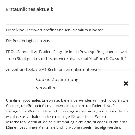
Erstaunliches aktuell:
Dieselkino Oberwart eröffnet neuen Premium-Kinosaal
Die Post bringt allen was
FPÖ – Schnedlitz: „Bablers Eingriffe in die Privatsphäre gehen zu weit
– den Staat geht es nichts an, wer zuhause auf YouPorn & Co surft!“
Zurzeit sind gefakte A1-Rechnungen online unterwegs
Cookie-Zustimmung
Salzburgs Juden und ihre Sicherheit: „Erst nach einem Anschlag wäre
verwalten
die Gefahr endlich konkret!“
Biologisches Wunder in Ceuta
Um dir ein optimales Erlebnis zu bieten, verwenden wir Technologien wie
Cookies, um Geräteinformationen zu speichern und/oder darauf
Ein vermeintliches Abschiebemärchen
zuzugreifen. Wenn du diesen Technologien zustimmst, können wir Daten
wie das Surfverhalten oder eindeutige IDs auf dieser Website
verarbeiten. Wenn du deine Zustimmung nicht erteilst oder zurückziehst,
können bestimmte Merkmale und Funktionen beeinträchtigt werden.
Archiv