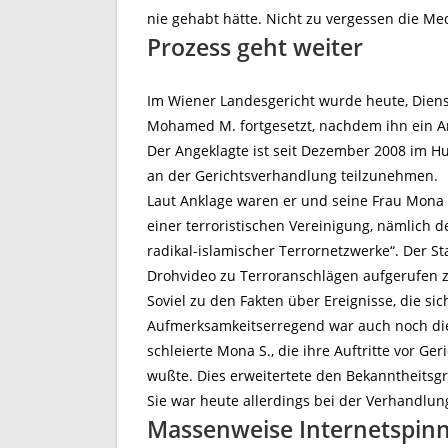
nie gehabt hätte. Nicht zu vergessen die Med
Prozess geht weiter
Im Wiener Landesgericht wurde heute, Diens
Mohamed M. fortgesetzt, nachdem ihn ein Ar
Der Angeklagte ist seit Dezember 2008 im Hun
an der Gerichtsverhandlung teilzunehmen.
Laut Anklage waren er und seine Frau Mona 
einer terroristischen Vereinigung, nämlich d
radikal-islamischer Terrornetzwerke“. Der S
Drohvideo zu Terroranschlägen aufgerufen 
Soviel zu den Fakten über Ereignisse, die sic
Aufmerksamkeitserregend war auch noch die
schleierte Mona S., die ihre Auftritte vor G
wußte. Dies erweitertete den Bekanntheitsg
Sie war heute allerdings bei der Verhandlun
Massenweise Internetspin