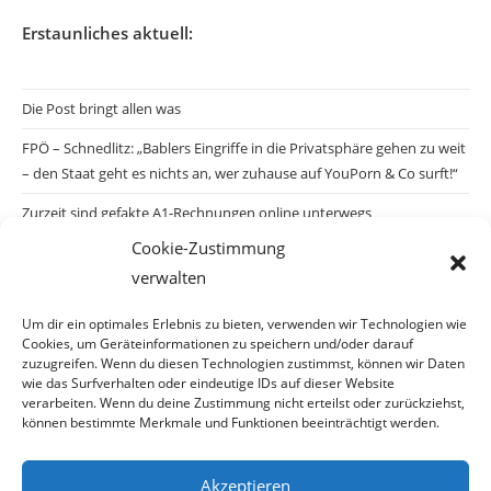
Erstaunliches aktuell:
Die Post bringt allen was
FPÖ – Schnedlitz: „Bablers Eingriffe in die Privatsphäre gehen zu weit
– den Staat geht es nichts an, wer zuhause auf YouPorn & Co surft!“
Zurzeit sind gefakte A1-Rechnungen online unterwegs
Cookie-Zustimmung
Salzburgs Juden und ihre Sicherheit: „Erst nach einem Anschlag wäre
verwalten
die Gefahr endlich konkret!“
Biologisches Wunder in Ceuta
Um dir ein optimales Erlebnis zu bieten, verwenden wir Technologien wie
Cookies, um Geräteinformationen zu speichern und/oder darauf
Ein vermeintliches Abschiebemärchen
zuzugreifen. Wenn du diesen Technologien zustimmst, können wir Daten
wie das Surfverhalten oder eindeutige IDs auf dieser Website
verarbeiten. Wenn du deine Zustimmung nicht erteilst oder zurückziehst,
können bestimmte Merkmale und Funktionen beeinträchtigt werden.
Archiv
Akzeptieren
Archiv