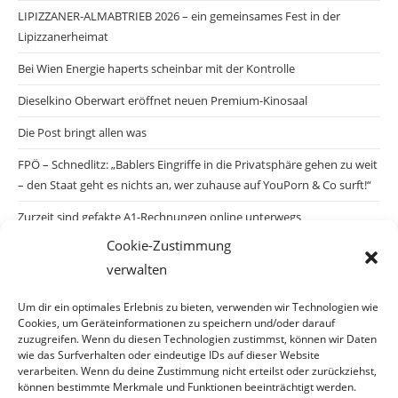
LIPIZZANER-ALMABTRIEB 2026 – ein gemeinsames Fest in der
Lipizzanerheimat
Bei Wien Energie haperts scheinbar mit der Kontrolle
Dieselkino Oberwart eröffnet neuen Premium-Kinosaal
Die Post bringt allen was
FPÖ – Schnedlitz: „Bablers Eingriffe in die Privatsphäre gehen zu weit
– den Staat geht es nichts an, wer zuhause auf YouPorn & Co surft!“
Zurzeit sind gefakte A1-Rechnungen online unterwegs
Cookie-Zustimmung
Salzburgs Juden und ihre Sicherheit: „Erst nach einem Anschlag wäre
verwalten
die Gefahr endlich konkret!“
Biologisches Wunder in Ceuta
Um dir ein optimales Erlebnis zu bieten, verwenden wir Technologien wie
Cookies, um Geräteinformationen zu speichern und/oder darauf
Ein vermeintliches Abschiebemärchen
zuzugreifen. Wenn du diesen Technologien zustimmst, können wir Daten
wie das Surfverhalten oder eindeutige IDs auf dieser Website
verarbeiten. Wenn du deine Zustimmung nicht erteilst oder zurückziehst,
können bestimmte Merkmale und Funktionen beeinträchtigt werden.
Archiv