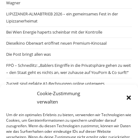
Wagner
LIPIZZANER-ALMABTRIEB 2026 – ein gemeinsames Fest in der
Lipizzanerheimat
Bei Wien Energie haperts scheinbar mit der Kontrolle
Dieselkino Oberwart eröffnet neuen Premium-Kinosaal
Die Post bringt allen was
FPÖ – Schnedlitz: „Bablers Eingriffe in die Privatsphäre gehen zu weit
– den Staat geht es nichts an, wer zuhause auf YouPorn & Co surft!“
Zurzeit sind gefakte A1-Rechnungen online unterwegs
Cookie-Zustimmung
Salzburgs Juden und ihre Sicherheit: „Erst nach einem Anschlag wäre
verwalten
die Gefahr endlich konkret!“
Biologisches Wunder in Ceuta
Um dir ein optimales Erlebnis zu bieten, verwenden wir Technologien wie
Cookies, um Geräteinformationen zu speichern und/oder darauf
Ein vermeintliches Abschiebemärchen
zuzugreifen. Wenn du diesen Technologien zustimmst, können wir Daten
wie das Surfverhalten oder eindeutige IDs auf dieser Website
verarbeiten. Wenn du deine Zustimmung nicht erteilst oder zurückziehst,