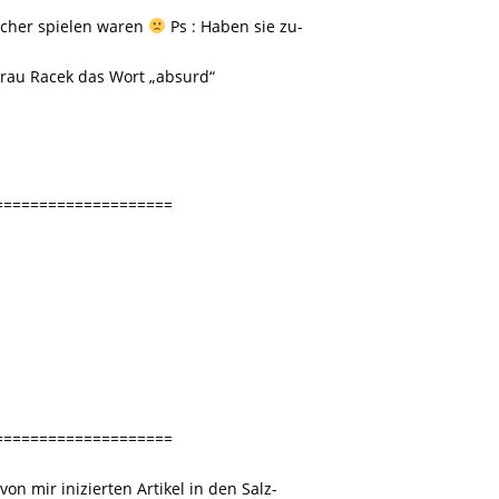
icher spielen waren
Ps : Haben sie zu-
 Frau Racek das Wort „absurd“
====================
====================
von mir inizierten Artikel in den Salz-