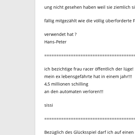
ung nicht gesehen haben weil sie ziemlich s
fällig mitgezählt wie die völlig überforderte
verwendet hat ?
Hans-Peter
=====================================
ich bezichtige frau racer öffentlich der lüge!
mein ex lebensgefährte hat in einem jahr!!!
4,5 millionen schilling
an den automaten verloren!!!
sissi
=====================================
Bezüglich des Glücksspiel darf ich auf einen 