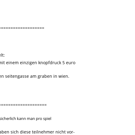
===================
lt:
it einem einzigen knopfdruck 5 euro
nen seitengasse am graben in wien.
====================
sicherlich kann man pro spiel
aben sich diese teilnehmer nicht vor-