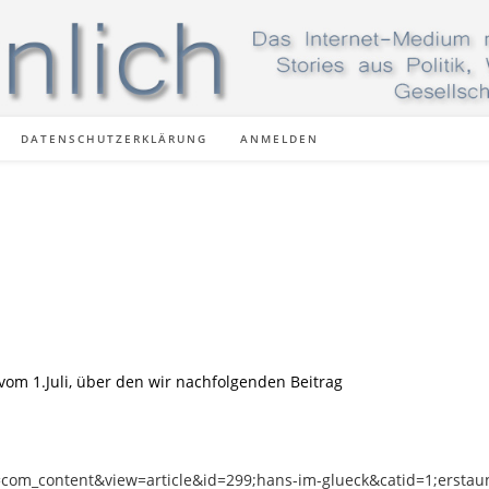
DATENSCHUTZERKLÄRUNG
ANMELDEN
vom 1.Juli, über den wir nachfolgenden Beitrag
=com_content&view=article&id=299;hans-im-glueck&catid=1;erstau