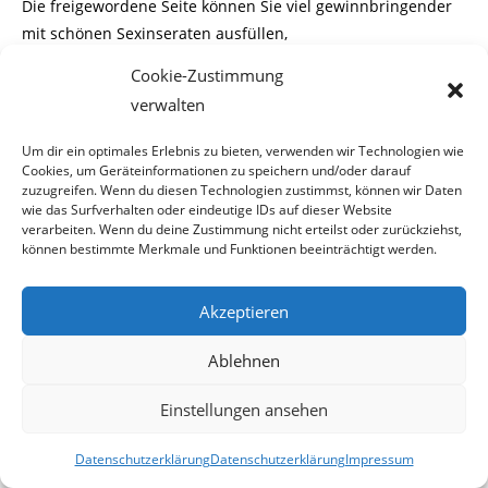
Die freigewordene Seite können Sie viel gewinnbringender
mit schönen Sexinseraten ausfüllen,
Cookie-Zustimmung
denn diese bringen nämlich richtig
„Zaster“.
verwalten
Stauni
Um dir ein optimales Erlebnis zu bieten, verwenden wir Technologien wie
Cookies, um Geräteinformationen zu speichern und/oder darauf
zuzugreifen. Wenn du diesen Technologien zustimmst, können wir Daten
wie das Surfverhalten oder eindeutige IDs auf dieser Website
2009-05-05
verarbeiten. Wenn du deine Zustimmung nicht erteilst oder zurückziehst,
können bestimmte Merkmale und Funktionen beeinträchtigt werden.
Akzeptieren
Beitrag
5. Mai 2009
veröffentlicht:
Ablehnen
Einstellungen ansehen
Erstaunliches aktuell:
Datenschutzerklärung
Datenschutzerklärung
Impressum