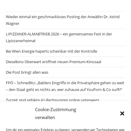
Wieder einmal ein geschmackloses Posting der Anwältin Dr. Astrid
Wagner
LIPIZZANER-ALMABTRIEB 2026 – ein gemeinsames Fest in der
Lipizzanerheimat
Bei Wien Energie haperts scheinbar mit der Kontrolle
Dieselkino Oberwart eröffnet neuen Premium-Kinosaal
Die Post bringt allen was
FPÖ – Schnedlitz: „Bablers Eingriffe in die Privatsphäre gehen zu weit
– den Staat geht es nichts an, wer zuhause auf YouPorn & Co surft!“
Zurzeit sind gefakte A1-Rechnungen online unterwegs
Cookie-Zustimmung
Salzburgs Juden und ihre Sicherheit: „Erst nach einem Anschlag wäre
verwalten
die Gefahr endlich konkret!“
Biologisches Wunder in Ceuta
Um dir ein optimales Erlebnis zu bieten, verwenden wir Technologien wie