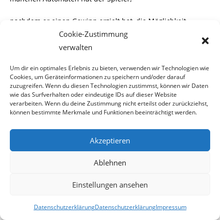
nachdem er einen Gewinn erzielt hat, die Möglichkeit
„doppelt oder nichts“
weiterzuspielen.
Cookie-Zustimmung
verwalten
Er wird dazu vom Spielprogramm des Automaten
aufgefordert.
Um dir ein optimales Erlebnis zu bieten, verwenden wir Technologien wie
Cookies, um Geräteinformationen zu speichern und/oder darauf
zuzugreifen. Wenn du diesen Technologien zustimmst, können wir Daten
Bei allen von uns gestesteten Automaten konnte man durch
wie das Surfverhalten oder eindeutige IDs auf dieser Website
das Erraten von Spielkarten,
verarbeiten. Wenn du deine Zustimmung nicht erteilst oder zurückziehst,
können bestimmte Merkmale und Funktionen beeinträchtigt werden.
seinen gesamten Gewinn verdoppeln oder verlieren.
Akzeptieren
Allein durch diese Möglichkeit, vom 5,- Euro-Einsatz ganz
abgesehen, ist es Tatsache, dass
Ablehnen
die vom Gesetzgeber vorgeschriebenen Bestimmungen für
Einstellungen ansehen
das
„kleine Glücksspiel“
nicht
Datenschutzerklärung
Datenschutzerklärung
Impressum
eingehalten werden.