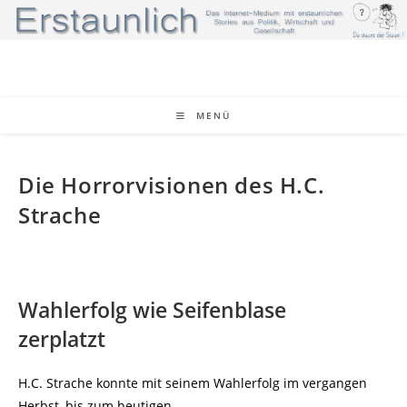
Zum
Inhalt
springen
MENÜ
Die Horrorvisionen des H.C.
Strache
Wahlerfolg wie Seifenblase
zerplatzt
H.C. Strache konnte mit seinem Wahlerfolg im vergangen
Herbst, bis zum heutigen