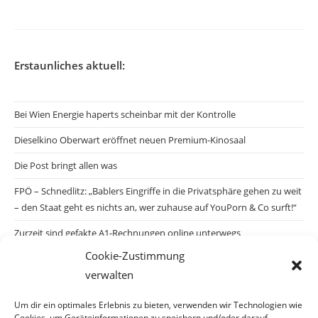
Erstaunliches aktuell:
Bei Wien Energie haperts scheinbar mit der Kontrolle
Dieselkino Oberwart eröffnet neuen Premium-Kinosaal
Die Post bringt allen was
FPÖ – Schnedlitz: „Bablers Eingriffe in die Privatsphäre gehen zu weit
– den Staat geht es nichts an, wer zuhause auf YouPorn & Co surft!“
Zurzeit sind gefakte A1-Rechnungen online unterwegs
Cookie-Zustimmung
Salzburgs Juden und ihre Sicherheit: „Erst nach einem Anschlag wäre
verwalten
die Gefahr endlich konkret!“
Biologisches Wunder in Ceuta
Um dir ein optimales Erlebnis zu bieten, verwenden wir Technologien wie
Cookies, um Geräteinformationen zu speichern und/oder darauf