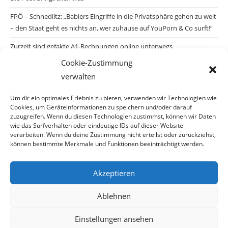
FPÖ – Schnedlitz: „Bablers Eingriffe in die Privatsphäre gehen zu weit
– den Staat geht es nichts an, wer zuhause auf YouPorn & Co surft!“
Zurzeit sind gefakte A1-Rechnungen online unterwegs
Cookie-Zustimmung
Salzburgs Juden und ihre Sicherheit: „Erst nach einem Anschlag wäre
verwalten
die Gefahr endlich konkret!“
Biologisches Wunder in Ceuta
Um dir ein optimales Erlebnis zu bieten, verwenden wir Technologien wie
Cookies, um Geräteinformationen zu speichern und/oder darauf
Ein vermeintliches Abschiebemärchen
zuzugreifen. Wenn du diesen Technologien zustimmst, können wir Daten
wie das Surfverhalten oder eindeutige IDs auf dieser Website
verarbeiten. Wenn du deine Zustimmung nicht erteilst oder zurückziehst,
können bestimmte Merkmale und Funktionen beeinträchtigt werden.
Archiv
Akzeptieren
Archiv
Ablehnen
Einstellungen ansehen