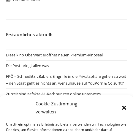
veröffentlicht:
Erstaunliches aktuell:
Dieselkino Oberwart eröffnet neuen Premium-Kinosaal
Die Post bringt allen was
FPÖ – Schnedlitz: „Bablers Eingriffe in die Privatsphäre gehen zu weit
– den Staat geht es nichts an, wer zuhause auf YouPorn & Co surft!“
Zurzeit sind gefakte A1-Rechnungen online unterwegs
Cookie-Zustimmung
Salzburgs Juden und ihre Sicherheit: „Erst nach einem Anschlag wäre
verwalten
die Gefahr endlich konkret!“
Biologisches Wunder in Ceuta
Um dir ein optimales Erlebnis zu bieten, verwenden wir Technologien wie
Cookies, um Geräteinformationen zu speichern und/oder darauf
Ein vermeintliches Abschiebemärchen