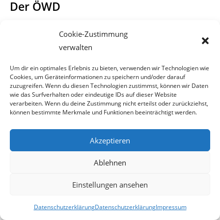
Der ÖWD
Auch der Arbeitgeber von Handler, der
„Österreichische
Cookie-Zustimmung
Wachdienst“
(ÖWD),
verhielt
verwalten
sich
“richtig super”.
Er kündigte am 11.05.06, dem
Um dir ein optimales Erlebnis zu bieten, verwenden wir Technologien wie
Nachtwächter per 10.05.06 (Tag
Cookies, um Geräteinformationen zu speichern und/oder darauf
zuzugreifen. Wenn du diesen Technologien zustimmst, können wir Daten
wie das Surfverhalten oder eindeutige IDs auf dieser Website
des Vorfalls). Zu diesem Zeitpunkt galt für Handler noch die
verarbeiten. Wenn du deine Zustimmung nicht erteilst oder zurückziehst,
Unschuldvermutung.
können bestimmte Merkmale und Funktionen beeinträchtigt werden.
Der Sack wird zugemacht
Akzeptieren
Handler der zugebener Weise einen Hang zum Querulieren
Ablehnen
hat, lies nicht locker und urgierte
Einstellungen ansehen
immer wieder, warum mit seiner Anzeige gegen die
Beamten nichts weiter ging.
Datenschutzerklärung
Datenschutzerklärung
Impressum