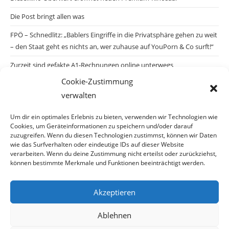
Die Post bringt allen was
FPÖ – Schnedlitz: „Bablers Eingriffe in die Privatsphäre gehen zu weit
– den Staat geht es nichts an, wer zuhause auf YouPorn & Co surft!“
Zurzeit sind gefakte A1-Rechnungen online unterwegs
Cookie-Zustimmung
Salzburgs Juden und ihre Sicherheit: „Erst nach einem Anschlag wäre
verwalten
die Gefahr endlich konkret!“
Biologisches Wunder in Ceuta
Um dir ein optimales Erlebnis zu bieten, verwenden wir Technologien wie
Cookies, um Geräteinformationen zu speichern und/oder darauf
Ein vermeintliches Abschiebemärchen
zuzugreifen. Wenn du diesen Technologien zustimmst, können wir Daten
wie das Surfverhalten oder eindeutige IDs auf dieser Website
verarbeiten. Wenn du deine Zustimmung nicht erteilst oder zurückziehst,
können bestimmte Merkmale und Funktionen beeinträchtigt werden.
Archiv
Akzeptieren
Archiv
Ablehnen