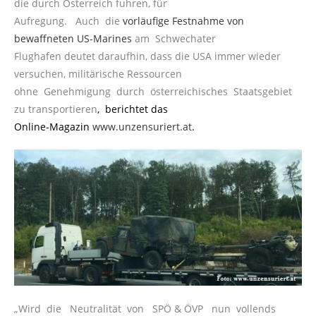
die durch Österreich fuhren, für
Aufregung. Auch die
vorläufige Festnahme von
bewaffneten US-Marines
am Schwechater
Flughafen deutet daraufhin, dass die USA immer wieder
versuchen, militärische Ressourcen
ohne Genehmigung durch österreichisches Staatsgebiet
zu transportieren
, berichtet das
Online-Magazin
www.unzensuriert.at
.
„Wird die Neutralität von SPÖ & ÖVP nun vollends