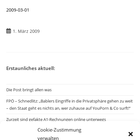
2009-03-01
Beitrag
1. März 2009
veröffentlicht:
Erstaunliches aktuell:
Die Post bringt allen was
FPÖ – Schnedlitz: „Bablers Eingriffe in die Privatsphäre gehen zu weit
– den Staat geht es nichts an, wer zuhause auf YouPorn & Co surft!“
Zurzeit sind gefakte A1-Rechnungen online unterwegs
Cookie-Zustimmung
Salzburgs Juden und ihre Sicherheit: „Erst nach einem Anschlag wäre
verwalten
die Gefahr endlich konkret!“