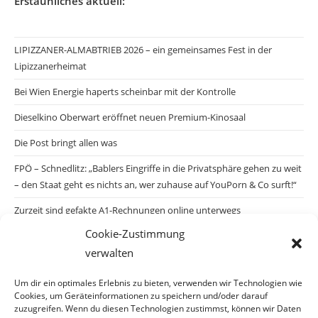
Erstaunliches aktuell:
LIPIZZANER-ALMABTRIEB 2026 – ein gemeinsames Fest in der
Lipizzanerheimat
Bei Wien Energie haperts scheinbar mit der Kontrolle
Dieselkino Oberwart eröffnet neuen Premium-Kinosaal
Die Post bringt allen was
FPÖ – Schnedlitz: „Bablers Eingriffe in die Privatsphäre gehen zu weit
– den Staat geht es nichts an, wer zuhause auf YouPorn & Co surft!“
Zurzeit sind gefakte A1-Rechnungen online unterwegs
Cookie-Zustimmung
Salzburgs Juden und ihre Sicherheit: „Erst nach einem Anschlag wäre
verwalten
die Gefahr endlich konkret!“
Biologisches Wunder in Ceuta
Um dir ein optimales Erlebnis zu bieten, verwenden wir Technologien wie
Cookies, um Geräteinformationen zu speichern und/oder darauf
Ein vermeintliches Abschiebemärchen
zuzugreifen. Wenn du diesen Technologien zustimmst, können wir Daten