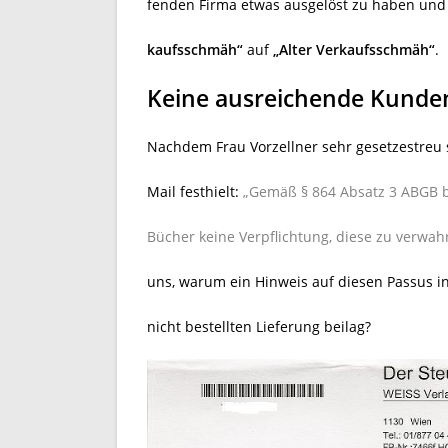
fenden Firma etwas ausgelöst zu haben und k
kaufsschmäh“
auf
„Alter Verkaufsschmäh“
.
Keine ausreichende Kunde
Nachdem Frau Vorzellner sehr gesetzestreu 
Mail festhielt:
„Gemäß § 864 Absatz 3 ABGB b
Bücher keine Verpflichtung, diese zu verwa
uns, warum ein Hinweis auf diesen Passus i
nicht bestellten Lieferung beilag?