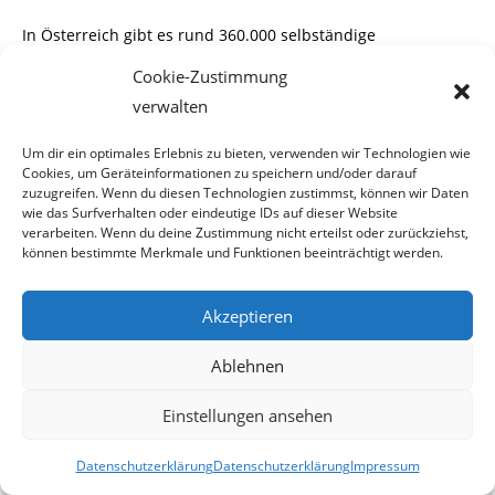
In Österreich gibt es rund 360.000 selbständige
Unternehmer und Freiberufler. Bei den
Cookie-Zustimmung
verwalten
Unternehmen handelt es sich vorwiegend um Klein- und
Mittelbetriebe. Für diese gibt es
Um dir ein optimales Erlebnis zu bieten, verwenden wir Technologien wie
Cookies, um Geräteinformationen zu speichern und/oder darauf
seit Jänner dieses Jahres ein besonderes
„Zuckerl“
, den es
zuzugreifen. Wenn du diesen Technologien zustimmst, können wir Daten
wie das Surfverhalten oder eindeutige IDs auf dieser Website
wurde ihnen eine freiwillige
verarbeiten. Wenn du deine Zustimmung nicht erteilst oder zurückziehst,
können bestimmte Merkmale und Funktionen beeinträchtigt werden.
Arbeitslosenversicherung angeboten.
Für eine monatliche Prämie von 70,- bis 211,- Euro, kann
Akzeptieren
man im Bedarfsfall eine Arbeits
Ablehnen
-losenunterstützung zwischen 573,- und 1.235,- Euro pro
Monat erwarten. Ganze
678(!)
Einstellungen ansehen
Personen haben dieses Angebot bis Ende Juli 2009 in
Datenschutzerklärung
Datenschutzerklärung
Impressum
Anspruch genommen.