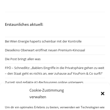
veröffentlicht:
Erstaunliches aktuell:
Bei Wien Energie haperts scheinbar mit der Kontrolle
Dieselkino Oberwart eröffnet neuen Premium-Kinosaal
Die Post bringt allen was
FPÖ – Schnedlitz: „Bablers Eingriffe in die Privatsphäre gehen zu weit
– den Staat geht es nichts an, wer zuhause auf YouPorn & Co surft!“
Zurzeit sind gefakte A1-Rechnungen online unterwegs
Cookie-Zustimmung
Salzburgs Juden und ihre Sicherheit: „Erst nach einem Anschlag wäre
verwalten
die Gefahr endlich konkret!“
Biologisches Wunder in Ceuta
Um dir ein optimales Erlebnis zu bieten, verwenden wir Technologien wie