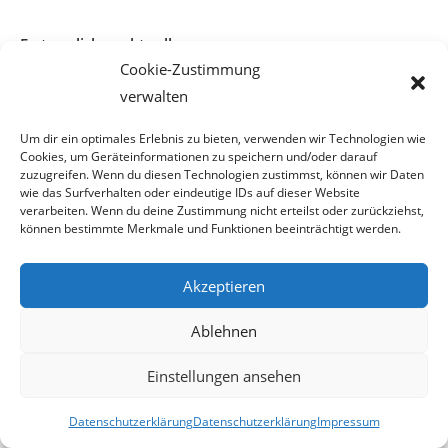
Erstaunliches aktuell:
Cookie-Zustimmung
verwalten
LIPIZZANER-ALMABTRIEB 2026 – ein gemeinsames Fest in der
Lipizzanerheimat
Um dir ein optimales Erlebnis zu bieten, verwenden wir Technologien wie
Cookies, um Geräteinformationen zu speichern und/oder darauf
Bei Wien Energie haperts scheinbar mit der Kontrolle
zuzugreifen. Wenn du diesen Technologien zustimmst, können wir Daten
wie das Surfverhalten oder eindeutige IDs auf dieser Website
Dieselkino Oberwart eröffnet neuen Premium-Kinosaal
verarbeiten. Wenn du deine Zustimmung nicht erteilst oder zurückziehst,
können bestimmte Merkmale und Funktionen beeinträchtigt werden.
Die Post bringt allen was
FPÖ – Schnedlitz: „Bablers Eingriffe in die Privatsphäre gehen zu weit
Akzeptieren
– den Staat geht es nichts an, wer zuhause auf YouPorn & Co surft!“
Ablehnen
Zurzeit sind gefakte A1-Rechnungen online unterwegs
Einstellungen ansehen
Salzburgs Juden und ihre Sicherheit: „Erst nach einem Anschlag wäre
die Gefahr endlich konkret!“
Datenschutzerklärung
Datenschutzerklärung
Impressum
Biologisches Wunder in Ceuta