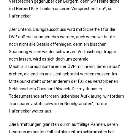
Versprechen gegenüber den Bürgern, denn wir Freiheitliche
mit Herbert Kickl bleiben unseren Versprechen treu!“, so
Hafenecker.
„Der Untersuchungsausschuss wird mit Sicherheit für die
ÖVP äußerst unangenehm werden, auch wenn wir heute
noch nicht alle Details offenlegen, denn ein bisschen
Spannung wollen wir der schwarzen Vertuschungstruppe
noch lassen, wird es sich doch um zentrale
Machtmissbrauchsaffären der ÖVP mit ihrem ‚tiefen Staat‘
drehen, die endlich ans Licht gebracht werden müssen. Im
Mittelpunkt steht unter anderem der Fall des verstorbenen
Sektionschefs Christian Pilnacek. Die mysteriösen
Todesumstände erfordern lückenlose Aufklärung, wir fordern
Transparenz statt schwarzer Nebelgranaten“, führte
Hafenecker weiter aus.
„Die Ermittlungen glänzten durch auffällige Pannen, deren
Ursprung im besten Fall Unfähigkeit, im schlimmsten Fall