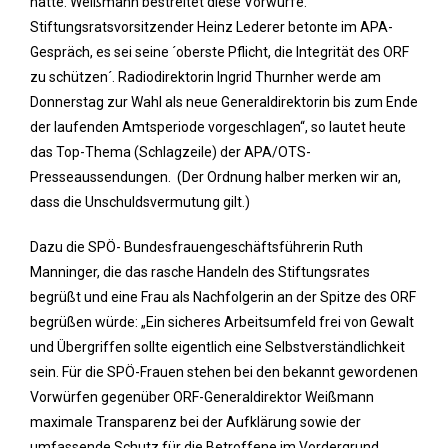
hatte. Weißmann bestreitet diese Vorwürfe.
Stiftungsratsvorsitzender Heinz Lederer betonte im APA-
Gespräch, es sei seine ´oberste Pflicht, die Integrität des ORF
zu schützen´. Radiodirektorin Ingrid Thurnher werde am
Donnerstag zur Wahl als neue Generaldirektorin bis zum Ende
der laufenden Amtsperiode vorgeschlagen“, so lautet heute
das Top-Thema (Schlagzeile) der APA/OTS-
Presseaussendungen. (Der Ordnung halber merken wir an,
dass die Unschuldsvermutung gilt.)
Dazu die SPÖ- Bundesfrauengeschäftsführerin Ruth
Manninger, die das rasche Handeln des Stiftungsrates
begrüßt und eine Frau als Nachfolgerin an der Spitze des ORF
begrüßen würde: „Ein sicheres Arbeitsumfeld frei von Gewalt
und Übergriffen sollte eigentlich eine Selbstverständlichkeit
sein. Für die SPÖ-Frauen stehen bei den bekannt gewordenen
Vorwürfen gegenüber ORF-Generaldirektor Weißmann
maximale Transparenz bei der Aufklärung sowie der
umfassende Schutz für die Betroffene im Vordergrund.