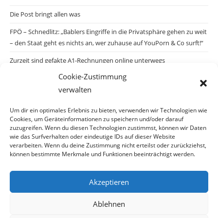
Die Post bringt allen was
FPÖ – Schnedlitz: „Bablers Eingriffe in die Privatsphäre gehen zu weit
– den Staat geht es nichts an, wer zuhause auf YouPorn & Co surft!“
Zurzeit sind gefakte A1-Rechnungen online unterwegs
Cookie-Zustimmung
Salzburgs Juden und ihre Sicherheit: „Erst nach einem Anschlag wäre
verwalten
die Gefahr endlich konkret!“
Biologisches Wunder in Ceuta
Um dir ein optimales Erlebnis zu bieten, verwenden wir Technologien wie
Cookies, um Geräteinformationen zu speichern und/oder darauf
Ein vermeintliches Abschiebemärchen
zuzugreifen. Wenn du diesen Technologien zustimmst, können wir Daten
wie das Surfverhalten oder eindeutige IDs auf dieser Website
verarbeiten. Wenn du deine Zustimmung nicht erteilst oder zurückziehst,
können bestimmte Merkmale und Funktionen beeinträchtigt werden.
Archiv
Akzeptieren
Archiv
Ablehnen