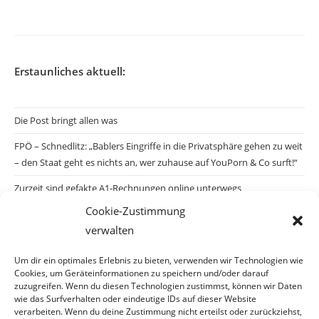
veröffentlicht:
Erstaunliches aktuell:
Die Post bringt allen was
FPÖ – Schnedlitz: „Bablers Eingriffe in die Privatsphäre gehen zu weit
– den Staat geht es nichts an, wer zuhause auf YouPorn & Co surft!“
Zurzeit sind gefakte A1-Rechnungen online unterwegs
Cookie-Zustimmung
Salzburgs Juden und ihre Sicherheit: „Erst nach einem Anschlag wäre
verwalten
die Gefahr endlich konkret!“
Biologisches Wunder in Ceuta
Um dir ein optimales Erlebnis zu bieten, verwenden wir Technologien wie
Cookies, um Geräteinformationen zu speichern und/oder darauf
Ein vermeintliches Abschiebemärchen
zuzugreifen. Wenn du diesen Technologien zustimmst, können wir Daten
wie das Surfverhalten oder eindeutige IDs auf dieser Website
verarbeiten. Wenn du deine Zustimmung nicht erteilst oder zurückziehst,