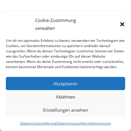
Cookie-Zustimmung
2012-04-22
verwalten
Um dir ein optimales Erlebnis zu bieten, verwenden wir Technologien wie
Cookies, um Geräteinformationen zu speichern und/oder darauf
22. April 2012
zuzugreifen. Wenn du diesen Technologien zustimmst, können wir Daten
wie das Surfverhalten oder eindeutige IDs auf dieser Website
verarbeiten. Wenn du deine Zustimmung nicht erteilst oder zurückziehst,
können bestimmte Merkmale und Funktionen beeinträchtigt werden.
Akzeptieren
Erstaunliches aktuell:
Ablehnen
Bei Wien Energie haperts scheinbar mit der Kontrolle
Einstellungen ansehen
Dieselkino Oberwart eröffnet neuen Premium-Kinosaal
Datenschutzerklärung
Datenschutzerklärung
Impressum
Die Post bringt allen was