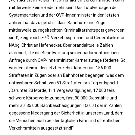
„Von sicherem Reisen mit öffentlichen Verkehrsmitteln kann
mittlerweile keine Rede mehr sein. Das Totalversagen der
Systemparteien und der ÖVP-Innenminister in den letzten
Jahren hat dazu geführt, dass Bahnhöfe und Züge
mittlerweile zu regelrechten Kriminalitätshotspots geworden
sind“, zeigte sich FPÖ-Verkehrssprecher und Generalsekretär
NAbg. Christian Hafenecker, über brandaktuelle Zahlen
alarmiert, die die Beantwortung seiner parlamentarischen
Anfrage durch ÖVP-Innenminister Karner zutage förderte. So
wurden allein in den letzten zehn Jahren fast 186.000
Straftaten in Zügen oder an Bahnhöfen begangen, was dem
unfassbaren Schnitt von 51 Straftaten pro Tag entspricht:
„Darunter 33 Morde, 111 Vergewaltigungen, 17.000 teils
schwere Körperverletzungen, fast 90.000 Diebstähle und
mehr als 35.000 Sachbeschädigungen. Das ist der in Zahlen
gegossene Niedergang der Sicherheit in unserem Land, dem
die Menschen auch bei der täglichen Fahrt mit öffentlichen
Verkehrsmitteln ausgesetzt sind!“