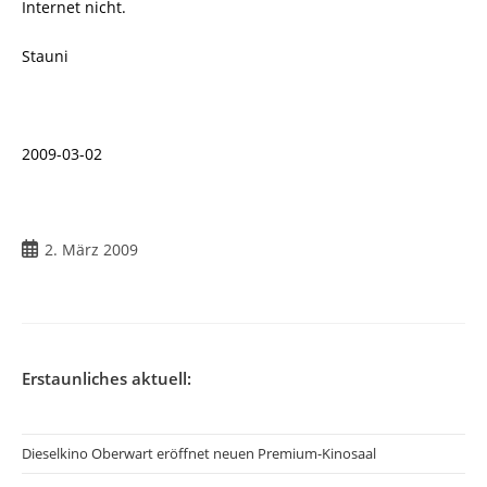
Internet nicht.
Stauni
2009-03-02
Beitrag
2. März 2009
veröffentlicht:
Erstaunliches aktuell:
Dieselkino Oberwart eröffnet neuen Premium-Kinosaal