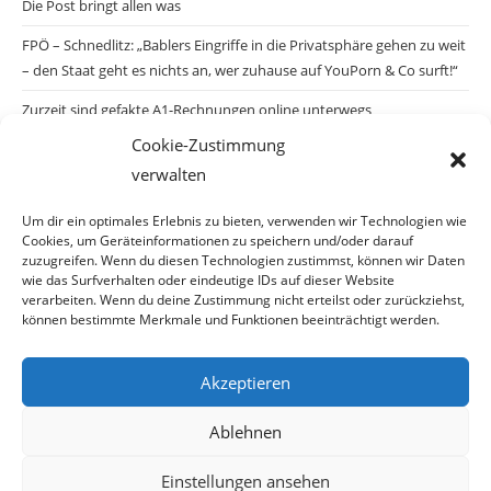
Die Post bringt allen was
FPÖ – Schnedlitz: „Bablers Eingriffe in die Privatsphäre gehen zu weit
– den Staat geht es nichts an, wer zuhause auf YouPorn & Co surft!“
Zurzeit sind gefakte A1-Rechnungen online unterwegs
Cookie-Zustimmung
Salzburgs Juden und ihre Sicherheit: „Erst nach einem Anschlag wäre
verwalten
die Gefahr endlich konkret!“
Biologisches Wunder in Ceuta
Um dir ein optimales Erlebnis zu bieten, verwenden wir Technologien wie
Cookies, um Geräteinformationen zu speichern und/oder darauf
Ein vermeintliches Abschiebemärchen
zuzugreifen. Wenn du diesen Technologien zustimmst, können wir Daten
wie das Surfverhalten oder eindeutige IDs auf dieser Website
verarbeiten. Wenn du deine Zustimmung nicht erteilst oder zurückziehst,
können bestimmte Merkmale und Funktionen beeinträchtigt werden.
Archiv
Akzeptieren
Archiv
Ablehnen
Einstellungen ansehen