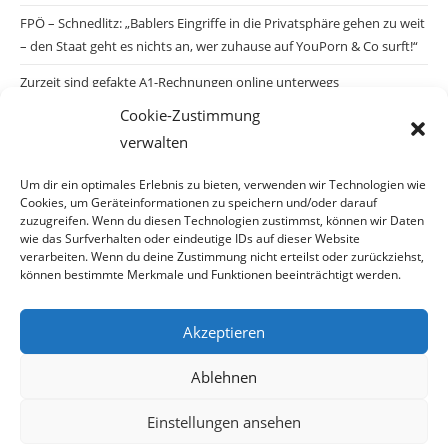
FPÖ – Schnedlitz: „Bablers Eingriffe in die Privatsphäre gehen zu weit
– den Staat geht es nichts an, wer zuhause auf YouPorn & Co surft!“
Zurzeit sind gefakte A1-Rechnungen online unterwegs
Cookie-Zustimmung
Salzburgs Juden und ihre Sicherheit: „Erst nach einem Anschlag wäre
verwalten
die Gefahr endlich konkret!“
Biologisches Wunder in Ceuta
Um dir ein optimales Erlebnis zu bieten, verwenden wir Technologien wie
Cookies, um Geräteinformationen zu speichern und/oder darauf
Ein vermeintliches Abschiebemärchen
zuzugreifen. Wenn du diesen Technologien zustimmst, können wir Daten
wie das Surfverhalten oder eindeutige IDs auf dieser Website
verarbeiten. Wenn du deine Zustimmung nicht erteilst oder zurückziehst,
können bestimmte Merkmale und Funktionen beeinträchtigt werden.
Archiv
Akzeptieren
Archiv
Ablehnen
Einstellungen ansehen