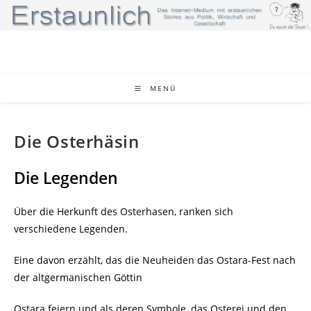
Zum
Inhalt
springen
MENÜ
Die Osterhäsin
Die Legenden
Über die Herkunft des Osterhasen, ranken sich
verschiedene Legenden.
Eine davon erzählt, das die Neuheiden das Ostara-Fest nach
der altgermanischen Göttin
Ostara feiern und als deren Symbole, das Osterei und den