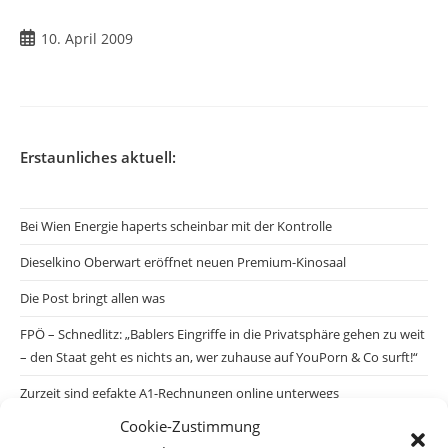
Beitrag
10. April 2009
veröffentlicht:
Erstaunliches aktuell:
Bei Wien Energie haperts scheinbar mit der Kontrolle
Dieselkino Oberwart eröffnet neuen Premium-Kinosaal
Die Post bringt allen was
FPÖ – Schnedlitz: „Bablers Eingriffe in die Privatsphäre gehen zu weit
– den Staat geht es nichts an, wer zuhause auf YouPorn & Co surft!“
Zurzeit sind gefakte A1-Rechnungen online unterwegs
Cookie-Zustimmung
Salzburgs Juden und ihre Sicherheit: „Erst nach einem Anschlag wäre