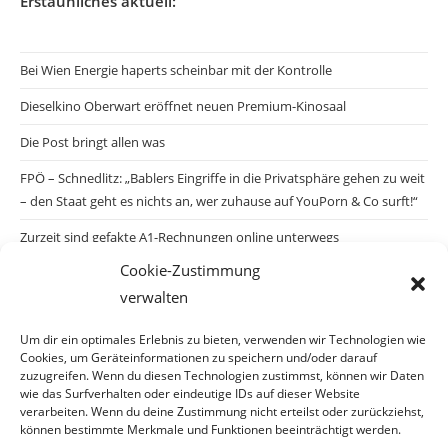
Erstaunliches aktuell:
Bei Wien Energie haperts scheinbar mit der Kontrolle
Dieselkino Oberwart eröffnet neuen Premium-Kinosaal
Die Post bringt allen was
FPÖ – Schnedlitz: „Bablers Eingriffe in die Privatsphäre gehen zu weit
– den Staat geht es nichts an, wer zuhause auf YouPorn & Co surft!“
Zurzeit sind gefakte A1-Rechnungen online unterwegs
Cookie-Zustimmung
Salzburgs Juden und ihre Sicherheit: „Erst nach einem Anschlag wäre
verwalten
die Gefahr endlich konkret!“
Biologisches Wunder in Ceuta
Um dir ein optimales Erlebnis zu bieten, verwenden wir Technologien wie
Cookies, um Geräteinformationen zu speichern und/oder darauf
Ein vermeintliches Abschiebemärchen
zuzugreifen. Wenn du diesen Technologien zustimmst, können wir Daten
wie das Surfverhalten oder eindeutige IDs auf dieser Website
verarbeiten. Wenn du deine Zustimmung nicht erteilst oder zurückziehst,
können bestimmte Merkmale und Funktionen beeinträchtigt werden.
Archiv