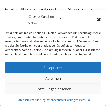
Arroganz, Überheblichkeit dem kleinen Mann gegenüber
und Abgehobenheit, waren
Cookie-Zustimmung
verwalten
ein guter Nährboden für die Entwicklung der FPÖ. Ein Jörg
Haider wusste dies
Um dir ein optimales Erlebnis zu bieten, verwenden wir Technologien wie
Cookies, um Geräteinformationen zu speichern und/oder darauf
zuzugreifen. Wenn du diesen Technologien zustimmst, können wir Daten
voll auszunutzen und machte aus einer Minipartei einen
wie das Surfverhalten oder eindeutige IDs auf dieser Website
Regierungspartner.
verarbeiten. Wenn du deine Zustimmung nicht erteilst oder zurückziehst,
können bestimmte Merkmale und Funktionen beeinträchtigt werden.
Allerdings hatte er nicht mit dem
„Vollprofi“
Dr.Schüssel
gerechnet, der die Pläne von
Akzeptieren
Haider fast zunichte machte, weil dieser nicht wirklich
Ablehnen
vorbereitet war.
Einstellungen ansehen
Das wird der heutigen FPÖ aller Wahrscheinlichkeit nach
nicht mehr passieren.
Datenschutzerklärung
Datenschutzerklärung
Impressum