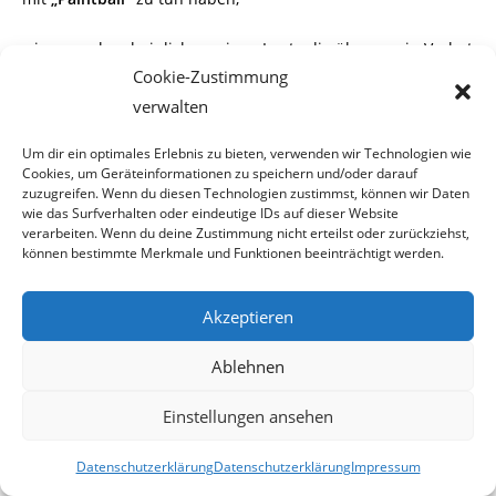
wissen wahrscheinlich nur jene Leute die über so ein Verbot
nachdenken.
Cookie-Zustimmung
verwalten
Boxen verbieten ?
Um dir ein optimales Erlebnis zu bieten, verwenden wir Technologien wie
Cookies, um Geräteinformationen zu speichern und/oder darauf
Als nächstes wird man wahrscheinlich Kampfsportverbote
zuzugreifen. Wenn du diesen Technologien zustimmst, können wir Daten
erwägen, obwohl diese sogar
wie das Surfverhalten oder eindeutige IDs auf dieser Website
verarbeiten. Wenn du deine Zustimmung nicht erteilst oder zurückziehst,
können bestimmte Merkmale und Funktionen beeinträchtigt werden.
olympische Disziplinen sind.
Zum Schluss kann es sogar den Schiessbudenbetreibern im
Akzeptieren
Prater passieren, dass sie dicht
Ablehnen
machen müssen, wen derartige Denker nicht schnellstens
Einstellungen ansehen
auf den Boden der Realität zurück
kehren.
Datenschutzerklärung
Datenschutzerklärung
Impressum