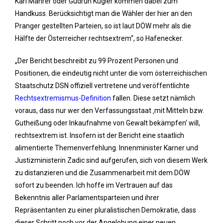
Karl Mahrer oder Gudrun Kugler kommen dabei zum
Handkuss. Berücksichtigt man die Wähler der hier an den
Pranger gestellten Parteien, so ist laut DÖW mehr als die
Hälfte der Österreicher rechtsextrem“, so Hafenecker.
„Der Bericht beschreibt zu 99 Prozent Personen und
Positionen, die eindeutig nicht unter die vom österreichischen
Staatschutz DSN offiziell vertretene und veröffentlichte
Rechtsextremismus-Definition
fallen. Diese setzt nämlich
voraus, dass nur wer den Verfassungsstaat ‚mit Mitteln bzw.
Gutheißung oder Inkaufnahme von Gewalt bekämpfen‘ will,
rechtsextrem ist. Insofern ist der Bericht eine staatlich
alimentierte Themenverfehlung. Innenminister Karner und
Justizministerin Zadic sind aufgerufen, sich von diesem Werk
zu distanzieren und die Zusammenarbeit mit dem DÖW
sofort zu beenden. Ich hoffe im Vertrauen auf das
Bekenntnis aller Parlamentsparteien und ihrer
Repräsentanten zu einer pluralistischen Demokratie, dass
dieser Schritt noch vor der Angelobung einer neuen