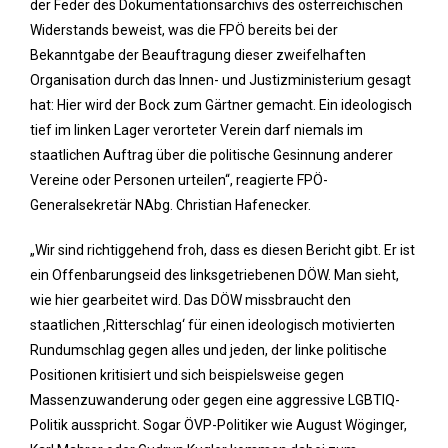
der Feder des Dokumentationsarchivs des österreichischen
Widerstands beweist, was die FPÖ bereits bei der
Bekanntgabe der Beauftragung dieser zweifelhaften
Organisation durch das Innen- und Justizministerium gesagt
hat: Hier wird der Bock zum Gärtner gemacht. Ein ideologisch
tief im linken Lager verorteter Verein darf niemals im
staatlichen Auftrag über die politische Gesinnung anderer
Vereine oder Personen urteilen“, reagierte FPÖ-
Generalsekretär NAbg. Christian Hafenecker.
„Wir sind richtiggehend froh, dass es diesen Bericht gibt. Er ist
ein Offenbarungseid des linksgetriebenen DÖW. Man sieht,
wie hier gearbeitet wird. Das DÖW missbraucht den
staatlichen ‚Ritterschlag‘ für einen ideologisch motivierten
Rundumschlag gegen alles und jeden, der linke politische
Positionen kritisiert und sich beispielsweise gegen
Massenzuwanderung oder gegen eine aggressive LGBTIQ-
Politik ausspricht. Sogar ÖVP-Politiker wie August Wöginger,