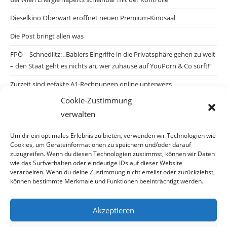
Dieselkino Oberwart eröffnet neuen Premium-Kinosaal
Die Post bringt allen was
FPÖ – Schnedlitz: „Bablers Eingriffe in die Privatsphäre gehen zu weit
– den Staat geht es nichts an, wer zuhause auf YouPorn & Co surft!“
Zurzeit sind gefakte A1-Rechnungen online unterwegs
Cookie-Zustimmung
Salzburgs Juden und ihre Sicherheit: „Erst nach einem Anschlag wäre
verwalten
die Gefahr endlich konkret!“
Biologisches Wunder in Ceuta
Um dir ein optimales Erlebnis zu bieten, verwenden wir Technologien wie
Cookies, um Geräteinformationen zu speichern und/oder darauf
Ein vermeintliches Abschiebemärchen
zuzugreifen. Wenn du diesen Technologien zustimmst, können wir Daten
wie das Surfverhalten oder eindeutige IDs auf dieser Website
verarbeiten. Wenn du deine Zustimmung nicht erteilst oder zurückziehst,
können bestimmte Merkmale und Funktionen beeinträchtigt werden.
Archiv
Akzeptieren
Archiv