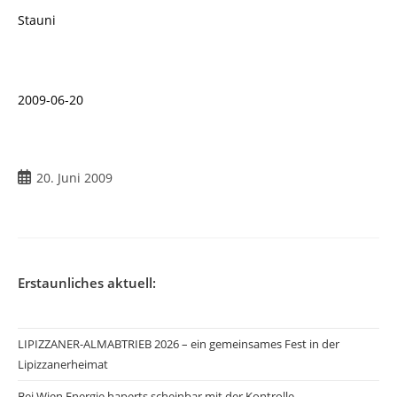
Stauni
2009-06-20
Beitrag
20. Juni 2009
veröffentlicht:
Erstaunliches aktuell:
LIPIZZANER-ALMABTRIEB 2026 – ein gemeinsames Fest in der
Lipizzanerheimat
Bei Wien Energie haperts scheinbar mit der Kontrolle