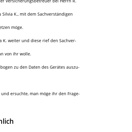
er Versicherungsbetreuer bei Herrn R.
u Silvia K., mit dem Sachverständigen
setzen möge.
 K. weiter und diese rief den Sachver-
n von ihr wolle.
agebogen zu den Daten des Gerätes auszu-
. und ersuchte, man möge ihr den Frage-
nlich