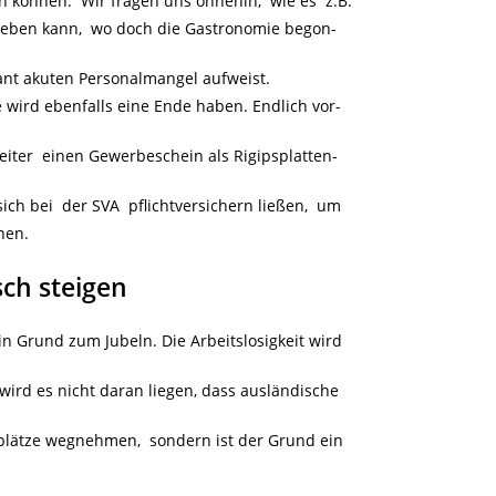
 können. Wir fragen uns ohnehin, wie es z.B.
) geben kann, wo doch die Gastronomie begon-
ant akuten Personalmangel aufweist.
 wird ebenfalls eine Ende haben. Endlich vor-
eiter einen Gewerbeschein als Rigipsplatten-
h bei der SVA pflichtversichern ließen, um
nen.
sch steigen
n Grund zum Jubeln. Die Arbeitslosigkeit wird
wird es nicht daran liegen, dass ausländische
splätze wegnehmen, sondern ist der Grund ein