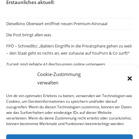
Erstaunliches aktuell:
Dieselkino Oberwart eröffnet neuen Premium-Kinosaal
Die Post bringt allen was
FPÖ – Schnedlitz: „Bablers Eingriffe in die Privatsphäre gehen zu weit
– den Staat geht es nichts an, wer zuhause auf YouPorn & Co surft!“
Zurzeit sind gefakte A1-Rechnungen online unterwegs
Cookie-Zustimmung
Salzburgs Juden und ihre Sicherheit: „Erst nach einem Anschlag wäre
verwalten
die Gefahr endlich konkret!“
Biologisches Wunder in Ceuta
Um dir ein optimales Erlebnis zu bieten, verwenden wir Technologien wie
Cookies, um Geräteinformationen zu speichern und/oder darauf
Ein vermeintliches Abschiebemärchen
zuzugreifen. Wenn du diesen Technologien zustimmst, können wir Daten
wie das Surfverhalten oder eindeutige IDs auf dieser Website
verarbeiten. Wenn du deine Zustimmung nicht erteilst oder zurückziehst,
können bestimmte Merkmale und Funktionen beeinträchtigt werden.
Archiv