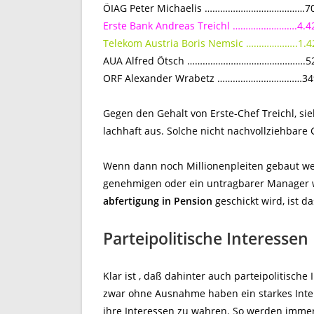
ÖIAG Peter Michaelis …………………………………700
Erste Bank Andreas Treichl …………………….4.42
Telekom Austria Boris Nemsic ………………..1.42
AUA Alfred Ötsch ……………………………………….523
ORF Alexander Wrabetz ……………………………349.
Gegen den Gehalt von Erste-Chef Treichl, si
lachhaft aus. Solche nicht nachvollziehbare 
Wenn dann noch Millionenpleiten gebaut w
genehmigen oder ein untragbarer Manager w
abfertigung in Pension
geschickt wird, ist da
Parteipolitische Interessen
Klar ist , daß dahinter auch parteipolitische
zwar ohne Ausnahme haben ein starkes Inter
ihre Interessen zu wahren. So werden immer 