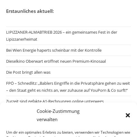
Erstaunliches aktuell:
LIPIZZANER-ALMABTRIEB 2026 – ein gemeinsames Fest in der
Lipizzanerheimat
Bei Wien Energie haperts scheinbar mit der Kontrolle
Dieselkino Oberwart eröffnet neuen Premium-Kinosaal
Die Post bringt allen was
FPÖ – Schnedlitz: „Bablers Eingriffe in die Privatsphäre gehen zu weit
– den Staat geht es nichts an, wer zuhause auf YouPorn & Co surft!“
Zurzeit sind gefakte A1-Rechnungen online unterwegs
Cookie-Zustimmung
Salzburgs Juden und ihre Sicherheit: „Erst nach einem Anschlag wäre
verwalten
die Gefahr endlich konkret!“
Biologisches Wunder in Ceuta
Um dir ein optimales Erlebnis zu bieten, verwenden wir Technologien wie