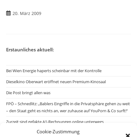
Beitrag
20. März 2009
veröffentlicht:
Erstaunliches aktuell:
Bei Wien Energie haperts scheinbar mit der Kontrolle
Dieselkino Oberwart eröffnet neuen Premium-Kinosaal
Die Post bringt allen was
FPÖ – Schnedlitz: „Bablers Eingriffe in die Privatsphäre gehen zu weit
– den Staat geht es nichts an, wer zuhause auf YouPorn & Co surft!“
Zurzeit sind gefakte A1-Rechnungen online unterwegs
Cookie-Zustimmung
Salzburgs Juden und ihre Sicherheit: „Erst nach einem Anschlag wäre