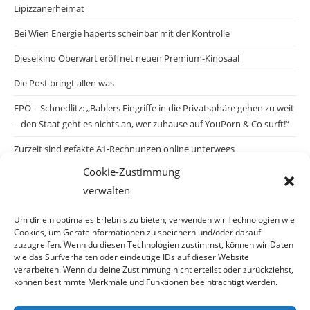
Lipizzanerheimat
Bei Wien Energie haperts scheinbar mit der Kontrolle
Dieselkino Oberwart eröffnet neuen Premium-Kinosaal
Die Post bringt allen was
FPÖ – Schnedlitz: „Bablers Eingriffe in die Privatsphäre gehen zu weit
– den Staat geht es nichts an, wer zuhause auf YouPorn & Co surft!“
Zurzeit sind gefakte A1-Rechnungen online unterwegs
Cookie-Zustimmung
Salzburgs Juden und ihre Sicherheit: „Erst nach einem Anschlag wäre
verwalten
die Gefahr endlich konkret!“
Biologisches Wunder in Ceuta
Um dir ein optimales Erlebnis zu bieten, verwenden wir Technologien wie
Cookies, um Geräteinformationen zu speichern und/oder darauf
Ein vermeintliches Abschiebemärchen
zuzugreifen. Wenn du diesen Technologien zustimmst, können wir Daten
wie das Surfverhalten oder eindeutige IDs auf dieser Website
verarbeiten. Wenn du deine Zustimmung nicht erteilst oder zurückziehst,
können bestimmte Merkmale und Funktionen beeinträchtigt werden.
Archiv