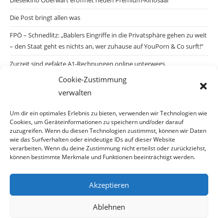
Die Post bringt allen was
FPÖ – Schnedlitz: „Bablers Eingriffe in die Privatsphäre gehen zu weit
– den Staat geht es nichts an, wer zuhause auf YouPorn & Co surft!“
Zurzeit sind gefakte A1-Rechnungen online unterwegs
Cookie-Zustimmung
Salzburgs Juden und ihre Sicherheit: „Erst nach einem Anschlag wäre
verwalten
die Gefahr endlich konkret!“
Biologisches Wunder in Ceuta
Um dir ein optimales Erlebnis zu bieten, verwenden wir Technologien wie
Cookies, um Geräteinformationen zu speichern und/oder darauf
Ein vermeintliches Abschiebemärchen
zuzugreifen. Wenn du diesen Technologien zustimmst, können wir Daten
wie das Surfverhalten oder eindeutige IDs auf dieser Website
verarbeiten. Wenn du deine Zustimmung nicht erteilst oder zurückziehst,
können bestimmte Merkmale und Funktionen beeinträchtigt werden.
Archiv
Akzeptieren
Archiv
Ablehnen